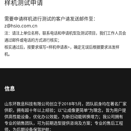
样机测试申请
需要申请样机进行测试的客户请发送邮件至：
z@hsio.com.cn
注：请注上单位名称，联系电话和申请机型及测试项目，我们工作人员会
通过邮件或电话的方式进行核实；
核实通过后，按要求填写<样机申请表>，确定无误后根据要求派发样
机。
信息
山东环数息科技有限公司创立于2018年5月，团队前身均在著名厂家
供职，拥有超十年以上经验；以“让成像更简单”为理念，皆为用户提
供高性能设备，优化办公效能，为新旧动能转换增力；我公司拥有
专业的销售团队，可为前期选型提供咨询及方案；专业的售后工程
师，为后期设备保驾护航；