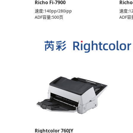
Richo Fi-7900
Richo
速度:140pp/280ipp
速度:12
ADF容量:500页
ADF容
Rightcolor 760JY