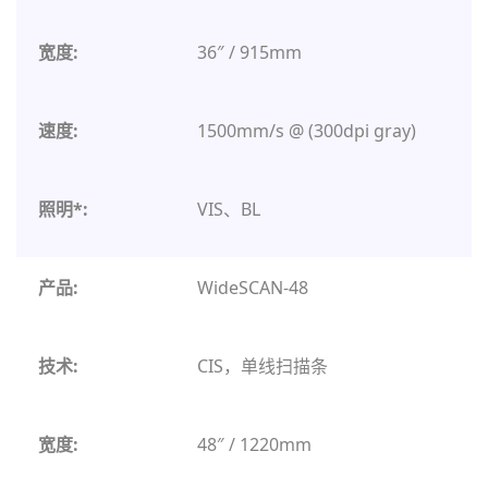
36″ / 915mm
1500mm/s @ (300dpi gray)
VIS、BL
WideSCAN-48
CIS，单线扫描条
48″ / 1220mm