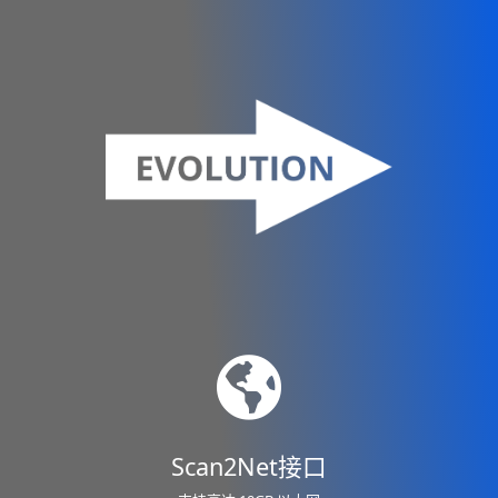
fa
fa-
globe
Scan2Net接口