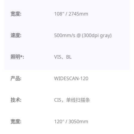
108″ / 2745mm
500mm/s @ (300dpi gray)
VIS、BL
WIDESCAN-120
CIS，单线扫描条
120″ / 3050mm