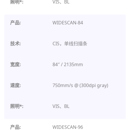
VIS、BL
WIDESCAN-84
CIS，单线扫描条
84″ / 2135mm
750mm/s @ (300dpi gray)
VIS、BL
WIDESCAN-96