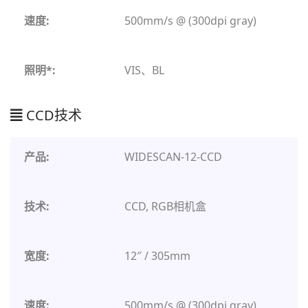
500mm/s @ (300dpi gray)
VIS、BL
CCD技术
WIDESCAN-12-CCD
CCD, RGB相机盒
12″ / 305mm
500mm/s @ (300dpi gray)