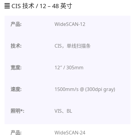
CIS 技术 / 12 – 48 英寸
WideSCAN-12
CIS，单线扫描条
12″ / 305mm
1500mm/s @ (300dpi gray)
VIS、BL
WideSCAN-24