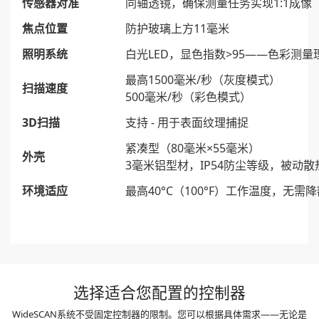
传感器对准
同轴透镜，确保测量任务实现1:1成像
焦点位置
防护玻璃上方11毫米
照明系统
白光LED，显色指数>95——色彩测量
最高1500毫米/秒（灰度模式）
扫描速度
500毫米/秒（彩色模式）
3D扫描
支持 - 用于表面纹理捕捉
紧凑型（80毫米×55毫米）
外壳
3毫米铝型材，IP54防尘等级，被动散
环境适应
最高40°C（100°F）工作温度，无需
选择适合您配置的控制器
WideSCAN系统不受固定控制器的限制。您可以根据具体需求——无论是