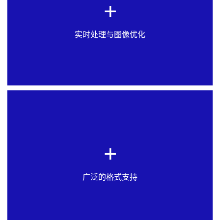
+
偏，确保优秀图像质量和更快的处理速度。为实现更
高灵活性，我们的虚拟重扫描功能让您无需重新扫描
文档即可调整扫描设置。
实时处理与图像优化
+
Scan2Net®扫描仪支持PDF、PDF/A、JPEG、TIFF和
BMP等单页及多页格式，可满足从文档归档到高质量
演示文稿的各类需求。
广泛的格式支持