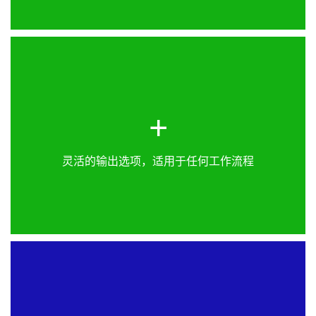
扫描文件可发送至SMB共享、FTP服务器、电子邮
+
件、打印机等设备，将Scan2Net®扫描仪无缝集成至
各类工作流程。千兆局域网确保即使传输大文件也能
实现快速高效的传输。
灵活的输出选项，适用于任何工作流程
Scan2Net®支持实时调整功能，如旋转、裁剪和纠