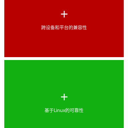
+
Scan2Net®扫描仪兼容所有主流操作系统，包括
Windows、macOS和Linux。无论您使用何种平台或
偏好，均可通过任何现代网页浏览器享受完整功能。
跨设备和平台的兼容性
Scan2Net®扫描仪基于强大的64位Linux系统运行，
+
具备实时处理能力。该稳健架构通过内置灾难恢复方
案和病毒防护功能，显著提升性能与安全性，确保扫
描过程流畅无中断。
基于Linux的可靠性