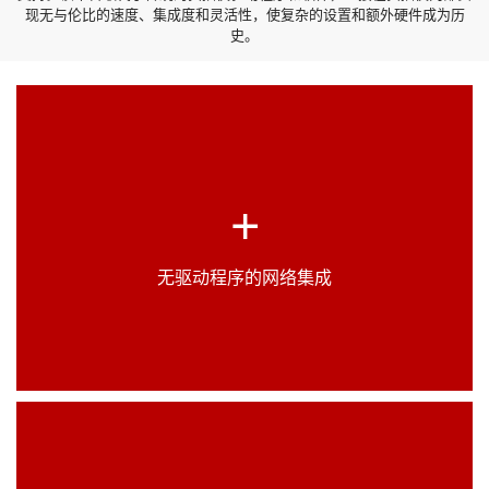
现无与伦比的速度、集成度和灵活性，使复杂的设置和额外硬件成为历
史。
借助Scan2Net®技术，扫描仪可无缝集成至您的网
+
络，无需额外驱动程序或专用电脑。只需连接网络、
分配IP地址，即可通过任意网页浏览器开始扫描——
快速、简单且高效。
无驱动程序的网络集成