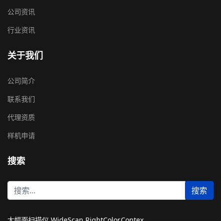
公司资讯
行业资讯
关于我们
公司简介
联系我们
代理资质
样机申请
搜索
站
搜索
内
搜
索
大幅面扫描仪,WideScan,RightColor,Contex