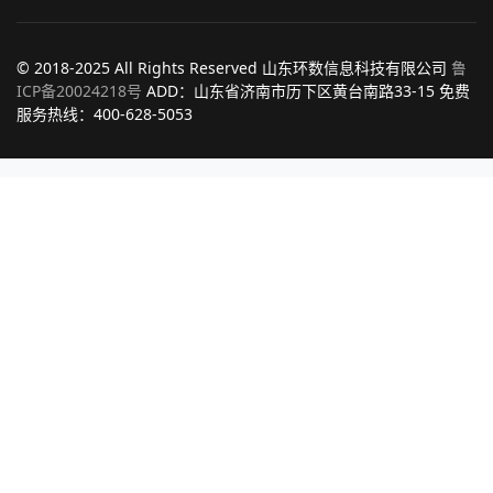
© 2018-2025 All Rights Reserved 山东环数信息科技有限公司
鲁
ICP备20024218号
ADD：山东省济南市历下区黄台南路33-15 免费
服务热线：400-628-5053
相关产品推荐
英国·卡莱泰克Colortrac
维德斯凯 WIDESCAN 54 大幅面扫描仪
瑞网 Rowe Scan 450i系列 大幅面扫描仪