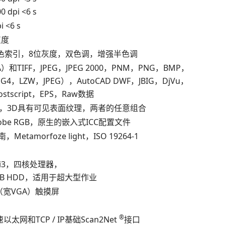
dpi <6 s
 <6 s
灰度
颜色索引，8位灰度，双色调，增强半色调
A）和TIFF，JPEG，JPEG 2000，PNM，PNG，BMP，
G4，LZW，JPEG），AutoCAD DWF，JBIG，DjVu，
stscript，EPS，Raw数据
，3D具有可见表面纹理，两者的任意组合
obe RGB，原生的嵌入式ICC配置文件
，Metamorfoze light，ISO 19264-1
el i3，四核处理器，
20GB HDD，适用于超大型作业
（宽VGA）触摸屏
®
太网和TCP / IP基础Scan2Net
接口