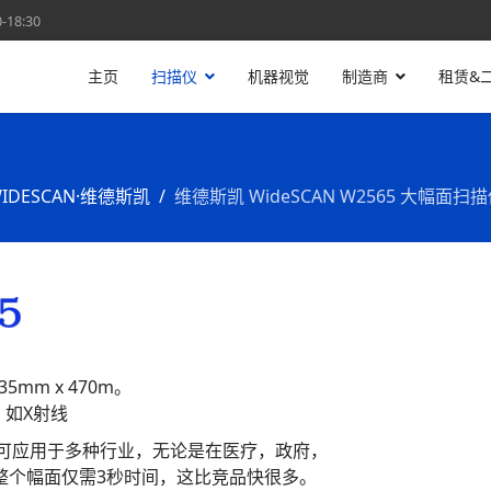
18:30
主页
扫描仪
机器视觉
制造商
租赁&
IDESCAN·维德斯凯
维德斯凯 WideSCAN W2565 大幅面扫
m x 470m。
如X射线
平板，可应用于多种行业，无论是在医疗，政府，
描整个幅面仅需3秒时间，这比竞品快很多。