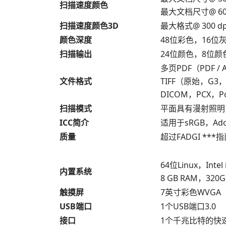
扫描速度颜色
最大文档尺寸@ 600 
扫描速度颜色3D
最大格式@ 300 dpi
颜色深度
48位彩色，16位
扫描输出
24位颜色，8位
多页PDF（PDF / 
文件格式
TIFF（原始，G3，
DICOM，PCX，Po
扫描模式
平面具有漫射照明
ICC简介
适用于sRGB，Ad
质量
超过FADGI ***指南
64位Linux，Int
内置系统
8 GB RAM，3
触摸屏
7英寸彩色WVGA
USB端口
1个USB端口3.0
接口
1个千兆比特的快速以