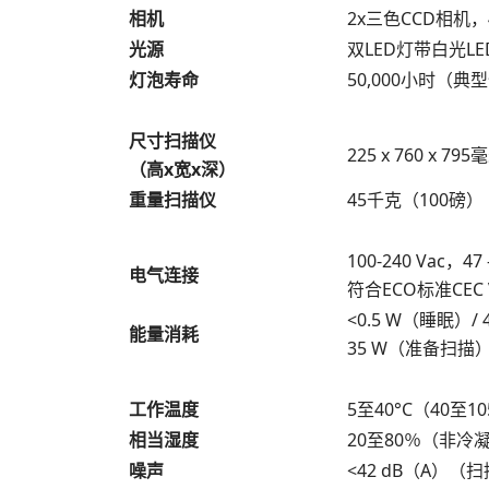
相机
2x三色CCD相机，
光源
双LED灯带白光L
灯泡寿命
50,000小时（典
尺寸扫描仪
225 x 760 x 795
（高x宽x深）
重量扫描仪
45千克（100磅）
100-240 Vac，4
电气连接
符合ECO标准CEC 
<0.5 W（睡眠）/
能量消耗
35 W（准备扫描）
工作温度
5至40°C（40至10
相当湿度
20至80％（非冷
噪声
<42 dB（A）（扫