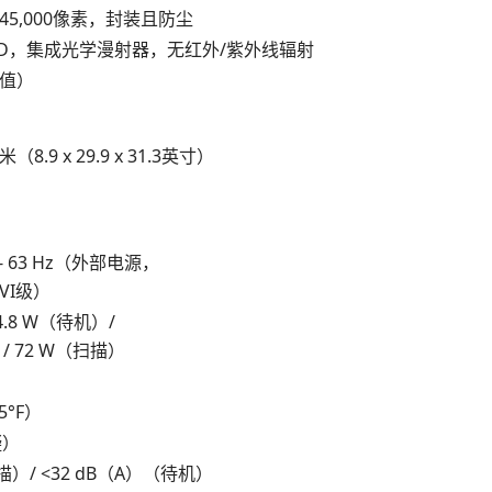
45,000像素，封装且防尘
ED，集成光学漫射器，无红外/紫外线辐射
型值）
毫米（8.9 x 29.9 x 31.3英寸）
7 - 63 Hz（外部电源，
VI级）
 4.8 W（待机）/
/ 72 W（扫描）
5°F）
凝）
描）/ <32 dB（A）（待机）