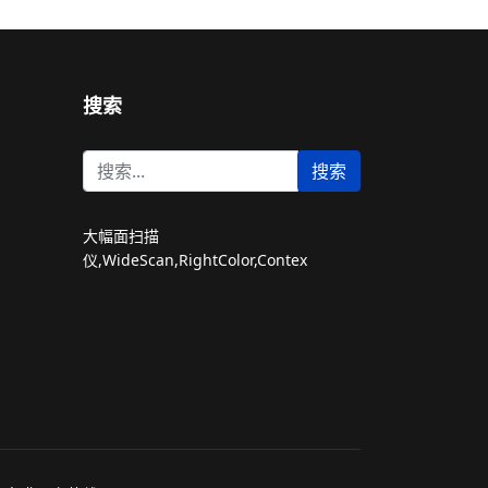
搜索
站
搜索
内
搜
索
大幅面扫描
仪,WideScan,RightColor,Contex