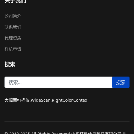
关于我们
公司简介
联系我们
代理资质
样机申请
搜索
站
搜索
内
搜
索
大幅面扫描仪,WideScan,RightColor,Contex
© 2018-2025 All Rights Reserved 山东环数信息科技有限公司
鲁