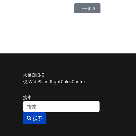
下一篇文章: 印度使用两辆载有
下一页
大幅面扫描
仪,WideScan,RightColor,Contex
搜索
Type 2 or more characters for results.
搜索