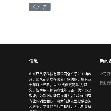
上一篇文章: 精档通JDT-80 桌面款智能页码打码机
上一页
信息
新闻
山东环数息科技有限公司创立于2018年5
公司资
月，团队前身均在著名厂家供职，拥有超
行业资
十年以上经验；以“让成像更简单”为理
念，皆为用户提供高性能设备，优化办公
效能，为新旧动能转换增力；我公司拥有
专业的销售团队，可为前期选型提供咨询
及方案；专业的售后工程师，为后期设备