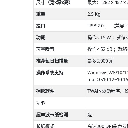
尺寸（宽x深x高）
最大： 282 x 457 x
重量
2.5 Kg
接口
USB 2.0 ， （兼容US
功耗
操作< 15 W ；就绪< 
声学噪音
操作< 52 dB ；就绪<
推荐每日扫描量
最多5,000页
操作系统支持
Windows 7/8/10/
macOS10.12~10.
捆绑软件
TWAIN驱动程序、I
功能
超声波卡纸检测
是
长纸模式
高达200 DPI彩色