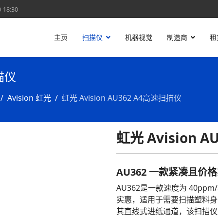
18:30
主页
扫描仪
机器视觉
制造商
租
扫描仪
Avision 虹光
虹光 Avision AU362 A4高速扫描仪
虹光 Avision A
AU362 一款紧凑且
AU362是一款速度为 40pp
实惠，适用于需要扫描塑料身
其直线式进纸通道，该扫描仪支持 2