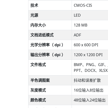
技术
CMOS-CIS
光源
LED
内存大小
128 MB
文档进纸模式
ADF
光学分辨率（ dpi ）
600 x 600 DPI
输出分辨率（ dpi ）
1200 x 1200 DPI
文件格式
BMP、PNG、GIF、
PPT、DOCX、XLS
半色调图案
抖动和误差扩散
灰度模式
16位输入8位输出
颜色模式
48位输入24位输出