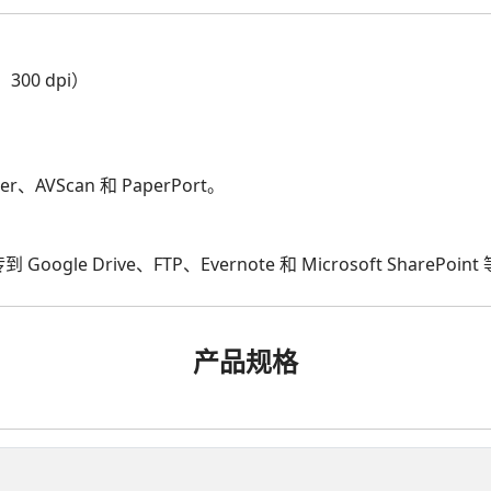
300 dpi）
r、AVScan 和 PaperPort。
 Drive、FTP、Evernote 和 Microsoft SharePoi
产品规格