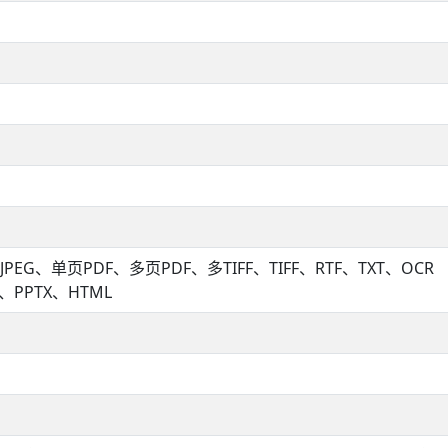
JPEG、单页PDF、多页PDF、多TIFF、TIFF、RTF、TXT、OCR 
X、PPTX、HTML