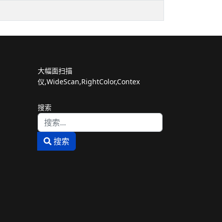
大幅面扫描
仪,WideScan,RightColor,Contex
搜索
Type 2 or more characters for results.
搜索