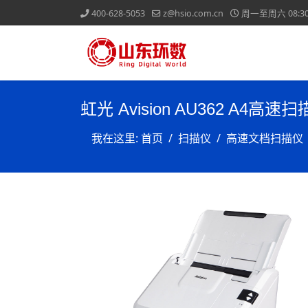
400-628-5053
z@hsio.com.cn
周一至周六 08:30-
虹光 Avision AU362 A4高速
我在这里:
首页
扫描仪
高速文档扫描仪