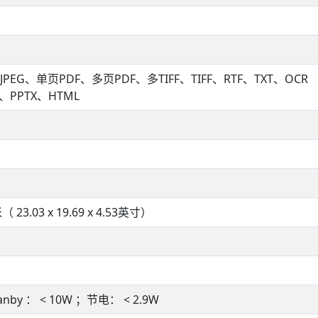
JPEG、单页PDF、多页PDF、多TIFF、TIFF、RTF、TXT、OCR 
X、PPTX、HTML
米（ 23.03 x 19.69 x 4.53英寸）
）
anby ： < 10W ；节电： < 2.9W