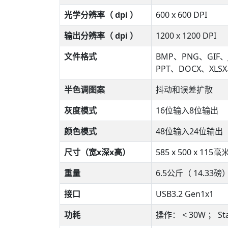
光学分辨率（ dpi ）
600 x 600 DPI
输出分辨率（ dpi ）
1200 x 1200 DPI
文件格式
BMP、PNG、GIF、
PPT、DOCX、XLS
半色调图案
抖动和误差扩散
灰度模式
16位输入8位输出
颜色模式
48位输入24位输出
尺寸（宽x深x高）
585 x 500 x 115毫
重量
6.5公斤（ 14.33磅
接口
USB3.2 Gen1x1
功耗
操作： < 30W ； St