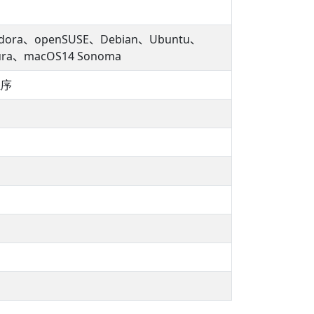
5、Fedora、openSUSE、Debian、Ubuntu、
tura、macOS14 Sonoma
程序