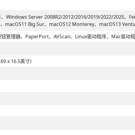
11、Windows Server 2008R2/2012/2016/2019/2022/202
15、macOS11 Big Sur、macOS12 Monterey、macOS13 Ven
钮管理器、PaperPort、AVScan、Linux驱动程序、Mac驱动
.69 x 16.5英寸）