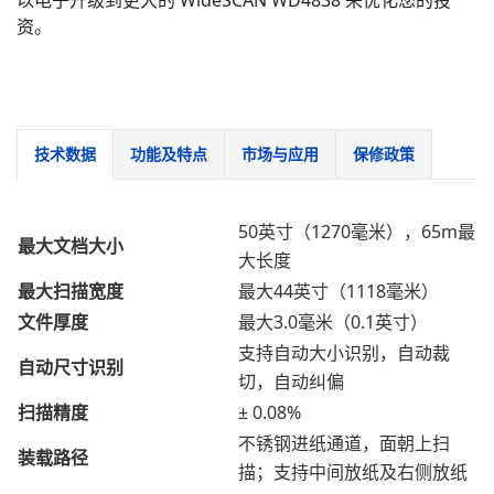
以电子升级到更大的 WideSCAN WD4838 来优化您的投
资。
技术数据
功能及特点
市场与应用
保修政策
50英寸（1270毫米），65m最
最大文档大小
大长度
最大扫描宽度
最大44英寸（1118毫米）
文件厚度
最大3.0毫米（0.1英寸）
支持自动大小识别，自动裁
自动尺寸识别
切，自动纠偏
扫描精度
± 0.08%
不锈钢进纸通道，面朝上扫
装载路径
描；支持中间放纸及右侧放纸