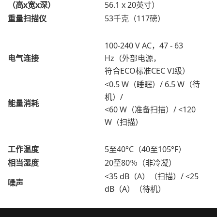
（高x宽x深）
56.1 x 20英寸）
重量扫描仪
53千克（117磅）
100-240 V AC，47 - 63
电气连接
Hz（外部电源，
符合ECO标准CEC VI级）
<0.5 W（睡眠）/ 6.5 W（待
机）/
能量消耗
<60 W（准备扫描）/ <120
W（扫描）
工作温度
5至40°C（40至105°F）
相当湿度
20至80％（非冷凝）
<35 dB（A）（扫描）/ <25
噪声
dB（A）（待机）