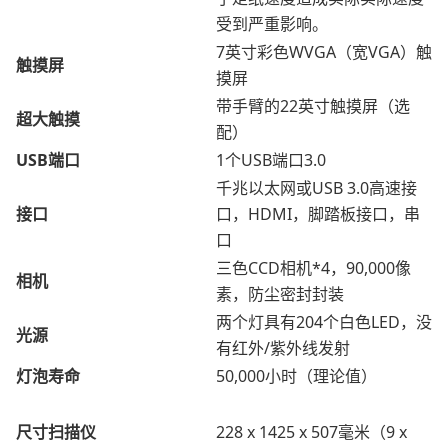
受到严重影响。
7英寸彩色WVGA（宽VGA）触
触摸屏
摸屏
带手臂的22英寸触摸屏（选
超大触摸
配）
USB端口
1个USB端口3.0
千兆以太网或USB 3.0高速接
接口
口，HDMI，脚踏板接口，串
口
三色CCD相机*4，90,000像
相机
素，防尘密封封装
两个灯具有204个白色LED，没
光源
有红外/紫外线发射
灯泡寿命
50,000小时（理论值）
尺寸扫描仪
228 x 1425 x 507毫米（9 x