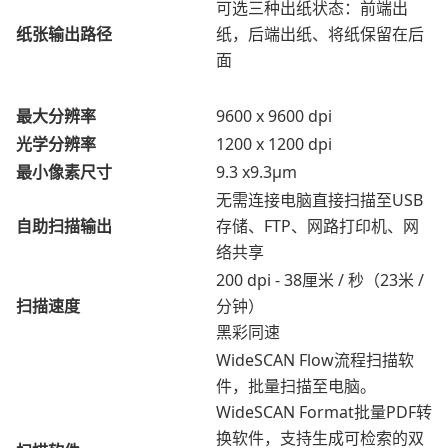
可选三种出纸状态：前端出
纸张输出路径
纸，后端出纸、将纸保留在后
面
最大分辨率
9600 x 9600 dpi
光学分辨率
1200 x 1200 dpi
最小像素尺寸
9.3 x9.3μm
无需连接电脑直接扫描至USB
自助扫描输出
存储、FTP、网路打印机、网
络共享
200 dpi - 38厘米 / 秒（23米 /
扫描速度
分钟）
黑彩同速
WideSCAN Flow流程扫描软
件，批量扫描至电脑。
WideSCAN Format批量PDF转
换软件，支持生成可检索的双