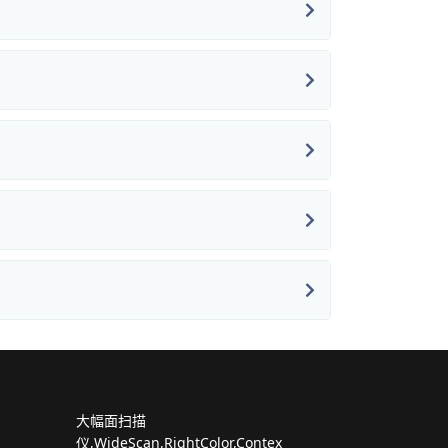
大幅面扫描
仪,WideScan,RightColor,Contex