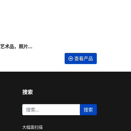
术品，照片...
查看产品
搜索
站
搜索
内
搜
索
大幅面扫描