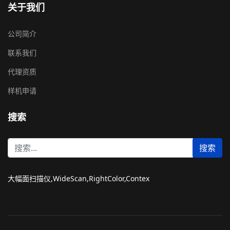
关于我们
公司简介
联系我们
代理资质
样机申请
搜索
站
搜索
内
搜
索
大幅面扫描仪,WideScan,RightColor,Contex