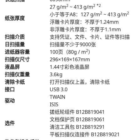
2
2
*2
27 g/m
~ 413 g/m
2
2
小于等于A8：127 g/m
~ 413 g/m
纸张厚度
浮雕卡片厚度：不厚于1.24mm
非浮雕卡片厚度：不厚于1.1mm
扫描介质
支持凭证、文件、卡片、证件等扫描
日扫描量
扫描量不少于9000张
2
进纸器容量
100页（80g / m
）
扫描仪尺寸
296×169×167mm
液晶屏
1.44寸彩色液晶屏
扫描仪重量
3.6kg
清除卡纸
打开扫描仪上盖，清除卡纸
接口
USB 3.0
TWAIN
驱动
ISIS
搓纸轮组件 B12B819041
文档保护页 B12B819061
选件
清洁工具包 B12B819291
平板扫描仪连接件 B12B819021