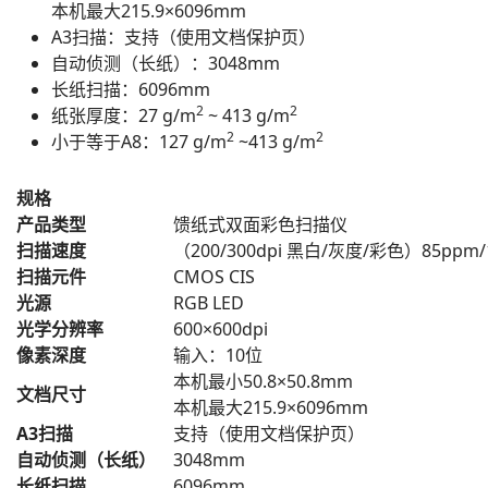
本机最大215.9×6096mm
A3扫描：支持（使用文档保护页）
自动侦测（长纸）：3048mm
长纸扫描：6096mm
2
2
纸张厚度：27 g/m
~ 413 g/m
2
2
小于等于A8：127 g/m
~413 g/m
规格
产品类型
馈纸式双面彩色扫描仪
扫描速度
（200/300dpi 黑白/灰度/彩色）85ppm/
扫描元件
CMOS CIS
光源
RGB LED
光学分辨率
600×600dpi
像素深度
输入：10位
本机最小50.8×50.8mm
文档尺寸
本机最大215.9×6096mm
A3扫描
支持（使用文档保护页）
自动侦测（长纸）
3048mm
长纸扫描
6096mm