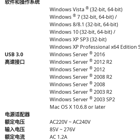
软件和操作系统
®
Windows Vista
(32-bit, 64-bit)
®
Windows
7 (32-bit, 64-bit) /
Windows 8/8.1 (32-bit, 64-bit)
Windows 10 (32-bit, 64-bit) /
Windows XP SP3 (32-bit)
Windows XP Professional x64 Edition 
®
USB 3.0
Windows Server
2016
®
高速接口
Windows Server
2012 R2
®
Windows Server
2012
®
Windows Server
2008 R2
®
Windows Server
2008
®
Windows Server
2003 R2
®
Windows Server
2003 SP2
Mac OS X 10.6.8 or later
电源适配器
额定电压
AC220V ~ AC240V
输入电压
85V ~ 276V
额定电流
AC 1.2A