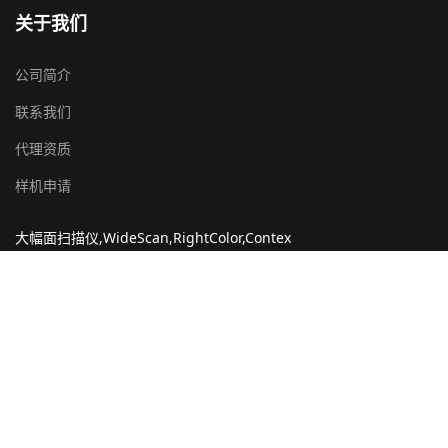
关于我们
公司简介
联系我们
代理资质
样机申请
大幅面扫描仪,WideScan,RightColor,Contex
搜索
搜索
Type 2 or more characters for results.
© 2018-2025 All Rights Reserved 山东环数信息科技有限公司
鲁