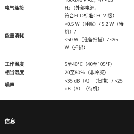
100-240 V AC，47 - 63
电气连接
Hz（外部电源，
符合ECO标准CEC VI级）
<0.5 W（睡眠）/ 5.2 W（待
机）/
能量消耗
<50 W（准备扫描）/ <95
W（扫描）
工作温度
5至40°C（40至105°F）
相当湿度
20至80％（非冷凝）
<35 dB（A）（扫描）/ <25
噪声
dB（A）（待机）
信息