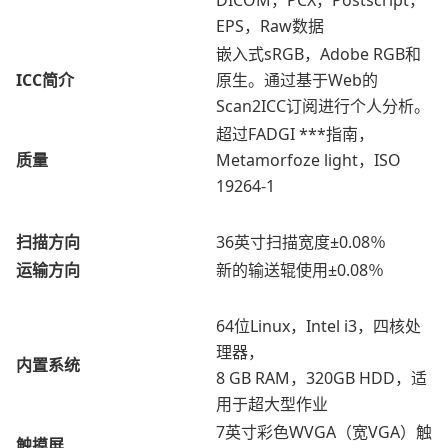
DICOM，PCX，Postscript，
EPS，Raw数据
嵌入式sRGB，Adobe RGB和
ICC简介
原生。通过基于Web的
Scan2ICC订阅进行个人分析。
超过FADGI ***指南，
质量
Metamorfoze light，ISO
19264-1
扫描方向
36英寸扫描宽度±0.08％
运输方向
新的输送辊使用±0.08％
64位Linux，Intel i3，四核处
理器，
内置系统
8 GB RAM，320GB HDD，适
用于超大型作业
7英寸彩色WVGA（宽VGA）触
触摸屏