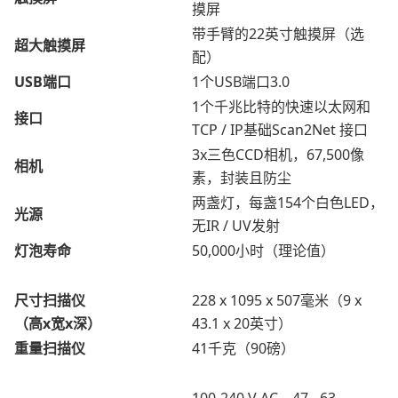
摸屏
带手臂的22英寸触摸屏（选
超大触摸屏
配）
USB端口
1个USB端口3.0
1个千兆比特的快速以太网和
接口
TCP / IP基础Scan2Net 接口
3x三色CCD相机，67,500像
相机
素，封装且防尘
两盏灯，每盏154个白色LED，
光源
无IR / UV发射
灯泡寿命
50,000小时（理论值）
尺寸扫描仪
228 x 1095 x 507毫米（9 x
（高x宽x深）
43.1 x 20英寸）
重量扫描仪
41千克（90磅）