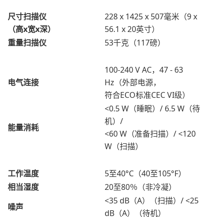
尺寸扫描仪
228 x 1425 x 507毫米（9 x
（高x宽x深）
56.1 x 20英寸）
重量扫描仪
53千克（117磅）
100-240 V AC，47 - 63
电气连接
Hz（外部电源，
符合ECO标准CEC VI级）
<0.5 W（睡眠）/ 6.5 W（待
机）/
能量消耗
<60 W（准备扫描）/ <120
W（扫描）
工作温度
5至40°C（40至105°F）
相当湿度
20至80％（非冷凝）
<35 dB（A）（扫描）/ <25
噪声
dB（A）（待机）