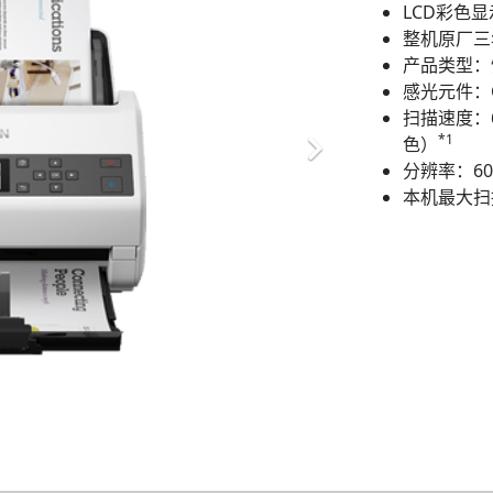
LCD彩色
整机原厂三
产品类型：
感光元件：C
扫描速度：65
*1
色）
分辨率：600
本机最大扫