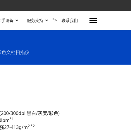
">
二手设备
服务支持
联系我们
纸式彩色文档扫描仪
00/300dpi 黑白/灰度/彩色)
*1
0ipm
2 *2
27-413g/m