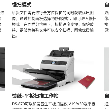
慢扫模式
续进
珍贵文件需要进行全方位保护的同时获取优质图
双
动
像。通过控制面板选择“慢扫模式”，即可进入慢扫
像
动
模式。在同样分辨率下，扫描速度变慢，保护破
接
操
损、褶皱等特殊文件可以安全扫描，图像优质输
灵
出。
馈纸+平板扫描工作站
DS-870可以和爱普生平板扫描仪 V19/V39及平板
通