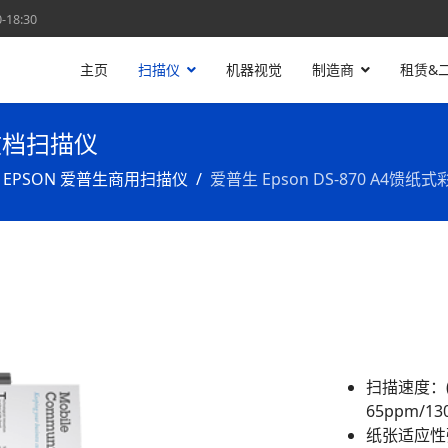
18:30
主页
扫描仪
机器视觉
制造商
租赁&
色文档扫描仪
EPSON 爱普生商用扫描仪
爱普生 Epson DS-870 A4馈
扫描速度：(2
65ppm/13
纸张适应性强