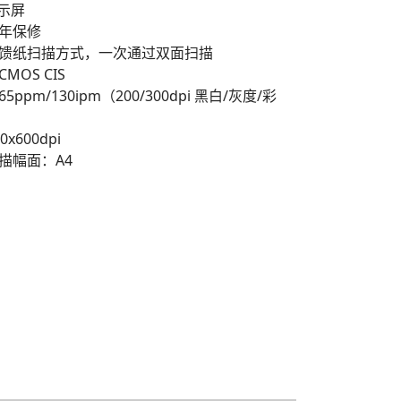
显示屏
年保修
馈纸扫描方式，一次通过双面扫描
MOS CIS
ppm/130ipm（200/300dpi 黑白/灰度/彩
x600dpi
描幅面：A4