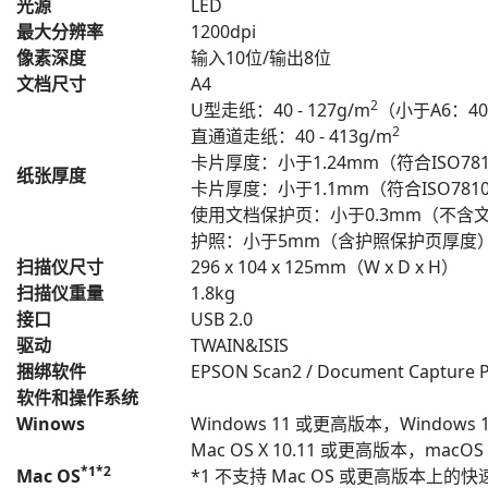
光源
LED
最大分辨率
1200dpi
像素深度
输入10位/输出8位
文档尺寸
A4
2
U型走纸：40 - 127g/m
（小于A6：40 
2
直通道走纸：40 - 413g/m
卡片厚度：小于1.24mm（符合ISO781
纸张厚度
卡片厚度：小于1.1mm（符合ISO7810
使用文档保护页：小于0.3mm（不含
护照：小于5mm（含护照保护页厚度
扫描仪尺寸
296 x 104 x 125mm（W x D x H）
扫描仪重量
1.8kg
接口
USB 2.0
驱动
TWAIN&ISIS
捆绑软件
EPSON Scan2 / Document Capture 
软件和操作系统
Winows
Windows 11 或更高版本，Windows 10
Mac OS X 10.11 或更高版本，macO
*1*2
Mac OS
*1 不支持 Mac OS 或更高版本上的