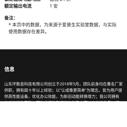
额定输出电流
1 安
备注：
* 本页中的数据，为来源于爱普生实验室数据，与实际
使用数据存在差异。
信息
山东环数息科技有限公司创立于2018年5月，团队前身均在著名厂家
供职，拥有超十年以上经验；以“让成像更简单”为理念，皆为用户提
供高性能设备，优化办公效能，为新旧动能转换增力；我公司拥有
专业的销售团队，可为前期选型提供咨询及方案；专业的售后工程
师，为后期设备保驾护航；