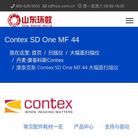
400-628-5053
z@hsio.com.cn
周一至周六 08:30-18:30
Contex SD One MF 44
我在这里:
首页
扫描仪
大幅面扫描仪
丹麦·康泰科斯Contex
康泰克斯 Contex SD One MF 44 大幅面扫描仪
常见配件耗材一览
产品中心
支持与驱动