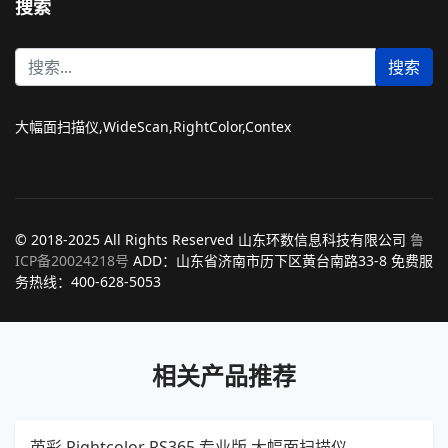
搜索
站
搜索
内
搜
索
大幅面扫描仪,WideScan,RightColor,Contex
© 2018-2025 All Rights Reserved 山东环数信息科技有限公司
鲁
ICP备20024218号
ADD：山东省济南市历下区黄台南路33-8 免费服
务热线：400-628-5053
相关产品推荐
芮彩 Rightcolor RS365 专业版 大幅面扫描仪