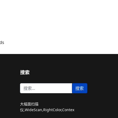
ds
搜索
站
搜索
内
搜
索
大幅面扫描
仪,WideScan,RightColor,Contex