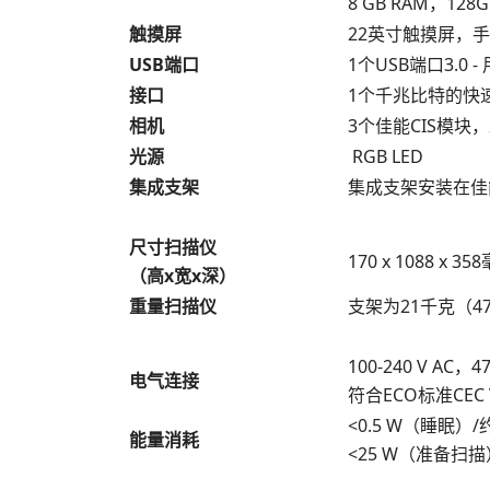
8 GB RAM，12
触摸屏
22英寸触摸屏，
USB端口
1个USB端口3.0
接口
1个千兆比特的快速以
相机
3个佳能CIS模块，
光源
RGB LED
集成支架
集成支架安装在佳能打印
尺寸扫描仪
170 x 1088 x 35
（高x宽x深）
重量扫描仪
支架为21千克（47
100-240 V AC，
电气连接
符合ECO标准CEC 
<0.5 W（睡眠）/
能量消耗
<25 W（准备扫描