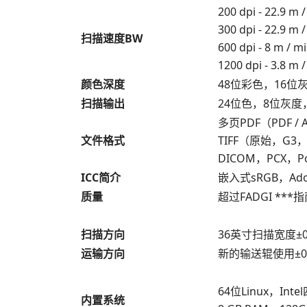
200 dpi - 22.9 m
300 dpi - 22.9 m
扫描速度BW
600 dpi - 8 m / 
1200 dpi - 3.8
颜色深度
48位彩色，16位
扫描输出
24位色，8位灰
多页PDF（PDF / 
文件格式
TIFF（原始，G3，
DICOM，PCX，Po
ICC简介
嵌入式sRGB，Ad
质量
超过FADGI ***指南
扫描方向
36英寸扫描宽度±0
运输方向
新的输送辊使用±0.
64位Linux，In
内置系统