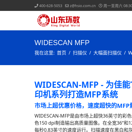
400-628-5053
z@hsio.com.cn
周一至周六 08:30-
WIDESCAN MFP
我在这里:
首页
扫描仪
大幅面扫描仪
W
WIDESCAN-MFP - 为佳能T
印机系列打造MFP系统
市场上超优惠价格，速度超快的MFP
WIDESCAN-MFP是由市场上超快36英寸的彩
色150 dpi制造输出高质量图像。在全宽36“和
每秒0.83英寸的速度运行。扫描速度在黑白