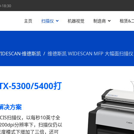
18:30
主页
扫描仪
机器视觉
制造商
租赁&
IDESCAN·维德斯凯
维德斯凯 WIDESCAN MFP 大幅面扫描仪
X-5300/5400打
解决方案
色CIS扫描仪，以每秒10英寸全
1200dpi分辨率下，扫描仪仍以
和灰度模式下增加了三倍，还可