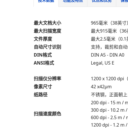
技术数据
功能及特点
优点和优势
保
最大文档大小
965毫米（38英寸
最大扫描宽度
最大915毫米（3
文件厚度
最大2.5毫米（0.
自动尺寸识别
支持，裁剪和自动
DIN格式
DIN A5 - DIN A0
ANSI格式
Legal, US E
扫描仪分辨率
1200 x 1200 dp
像素尺寸
42 x42μm
纸路径
不锈钢，正面朝上
200 dpi - 15 m /
300 dpi - 10.2 m 
扫描速度颜色
600 dpi - 2.5 m /
1200 dpi - 1.2 