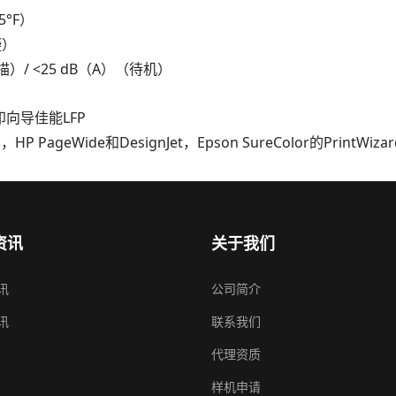
5°F）
凝）
描）/ <25 dB（A）（待机）
打印向导佳能LFP
HP PageWide和DesignJet，Epson SureColor的PrintWizar
资讯
关于我们
讯
公司简介
讯
联系我们
代理资质
样机申请