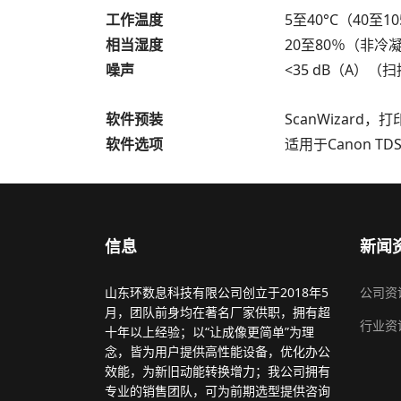
工作温度
5至40°C（40至10
相当湿度
20至80％（非冷
噪声
<35 dB（A）（扫
软件预装
ScanWizard，
软件选项
适用于Canon TDS，
信息
新闻
山东环数息科技有限公司创立于2018年5
公司资
月，团队前身均在著名厂家供职，拥有超
行业资
十年以上经验；以“让成像更简单”为理
念，皆为用户提供高性能设备，优化办公
效能，为新旧动能转换增力；我公司拥有
专业的销售团队，可为前期选型提供咨询