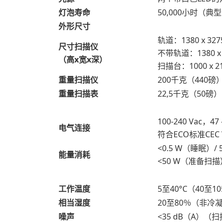
灯泡寿命
50,000小时（典
外形尺寸
轨道：1380 x 3275
尺寸扫描仪
不带轨道：1380 x 6
（高x宽x深）
扫描台：1000 x 2
重量扫描仪
200千克（440磅
重量扫描表
22,5千克（50磅）
100-240 Vac，4
电气连接
符合ECO标准CEC 
<0.5 W（睡眠）/
能量消耗
<50 W（准备扫描）
工作温度
5至40°C（40至10
相当湿度
20至80％（非冷
噪声
<35 dB（A）（扫