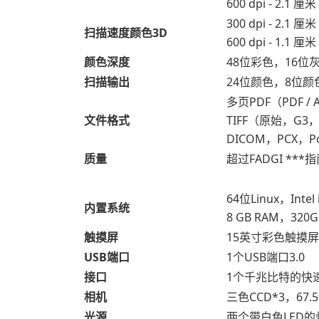
600 dpi - 2.1 
300 dpi - 2.1 
扫描速度颜色3D
600 dpi - 1.1 
颜色深度
48位彩色，16位
扫描输出
24位颜色，8位
多页PDF（PDF / 
文件格式
TIFF（原始，G3，
DICOM，PCX，Po
质量
超过FADGI ***指南
64位Linux，Int
内置系统
8 GB RAM，3
触摸屏
15英寸彩色触摸屏
USB端口
1个USB端口3.0
接口
1个千兆比特的快速以
相机
三色CCD*3，67
光源
两个带白色LED