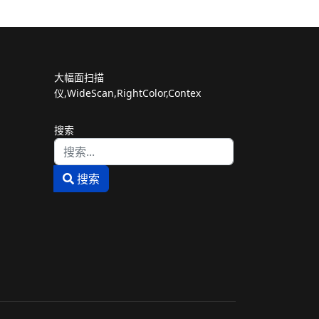
大幅面扫描
仪,WideScan,RightColor,Contex
搜索
Type 2 or more characters for results.
搜索