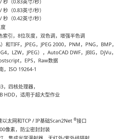
厘米 / 秒（0.83英寸/秒）
厘米 / 秒（0.83英寸/秒）
厘米 / 秒（0.42英寸/秒）
灰度
颜色索引，8位灰度，双色调，增强半色调
A）和TIFF，JPEG，JPEG 2000，PNM，PNG，BMP，
G4，LZW，JPEG），AutoCAD DWF，JBIG，DjVu，
stscript，EPS，Raw数据
，ISO 19264-1
el i3，四核处理器，
20GB HDD，适用于超大型作业
®
太网和TCP / IP基础Scan2Net
接口
.500像素，防尘密封封装
的灯，集成光学漫射器，无红外/紫外线辐射