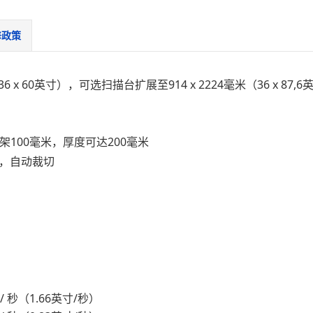
修政策
（36 x 60英寸），可选扫描台扩展至914 x 2224毫米（36 x 87,
）
）
 框架100毫米，厚度可达200​​毫米
，自动裁切
厘米 / 秒（1.66英寸/秒）