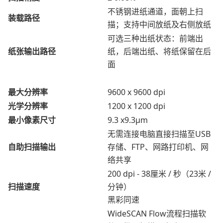
不锈钢进纸通道，面朝上扫
装载路径
描；支持中间放纸及右侧放纸
可选三种出纸状态：前端出
纸张输出路径
纸，后端出纸、将纸保留在后
面
最大分辨率
9600 x 9600 dpi
光学分辨率
1200 x 1200 dpi
最小像素尺寸
9.3 x9.3μm
无需连接电脑直接扫描至USB
自助扫描输出
存储、FTP、网路打印机、网
络共享
200 dpi - 38厘米 / 秒（23米 /
扫描速度
分钟）
黑彩同速
WideSCAN Flow流程扫描软