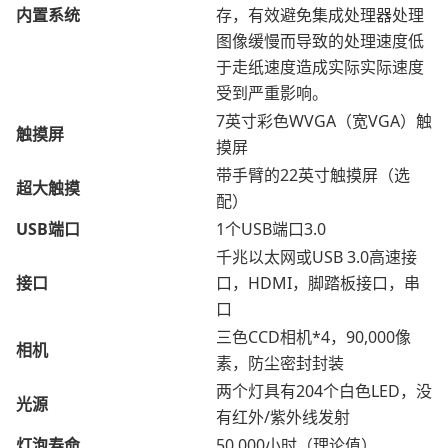
内置系统
存，有效避免集成处理器处理
图像缓慢而导致的处理速度低
于走纸速度造成实际实际速度
受到严重影响。
7英寸彩色WVGA（宽VGA）触
触摸屏
摸屏
带手臂的22英寸触摸屏（选
超大触摸
配）
USB端口
1个USB端口3.0
千兆以太网或USB 3.0高速接
接口
口，HDMI，脚踏板接口，串
口
三色CCD相机*4，90,000像
相机
素，防尘密封封装
两个灯具有204个白色LED，没
光源
有红外/紫外线发射
灯泡寿命
50,000小时（理论值）