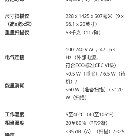
尺寸扫描仪
228 x 1425 x 507毫米（9 x
（高x宽x深）
56.1 x 20英寸）
重量扫描仪
53千克（117磅）
100-240 V AC，47 - 63
电气连接
Hz（外部电源，
符合ECO标准CEC VI级）
<0.5 W（睡眠）/ 6.5 W（待
机）/
能量消耗
<60 W（准备扫描）/ <120
W（扫描）
工作温度
5至40°C（40至105°F）
相当湿度
20至80％（非冷凝）
<35 dB（A）（扫描）/ <25
噪声