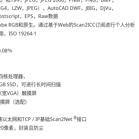
G4，LZW，JPEG），AutoCAD DWF，JBIG，DjVu，
stscript，EPS，Raw数据
obe RGB和原生。通过基于Web的Scan2ICC订阅进行个人分析
，ISO 19264-1
.08％
tel四核处理器，
28GB SSD，可进行长时间扫描
（宽VGA）触摸屏
触摸屏（选配）
®
太网和TCP / IP基础Scan2Net
接口
.720像素，封装且防尘