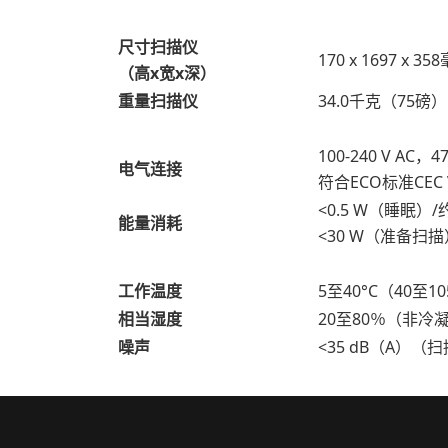
尺寸扫描仪
170 x 1697 x 35
（高x宽x深）
重量扫描仪
34.0千克（75磅）
100-240 V AC，
电气连接
符合ECO标准CEC 
<0.5 W（睡眠）/
能量消耗
<30 W（准备扫描
工作温度
5至40°C（40至10
相当湿度
20至80％（非冷
噪声
<35 dB（A）（扫