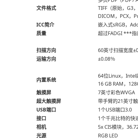
文件格式
TIFF（原始，G3，
DICOM，PCX，Po
ICC简介
嵌入式sRGB，Ad
质量
超过FADGI ***指南
扫描方向
60英寸扫描宽度±0
运输方向
±0.08％
64位Linux，In
内置系统
16 GB RAM，1
触摸屏
7英寸彩色WVGA
超大触摸屏
带手臂的21英寸
USB端口
1个USB端口3.0
接口
1个千兆比特的快速以
相机
5x CIS模块，36
光源
RGB LED