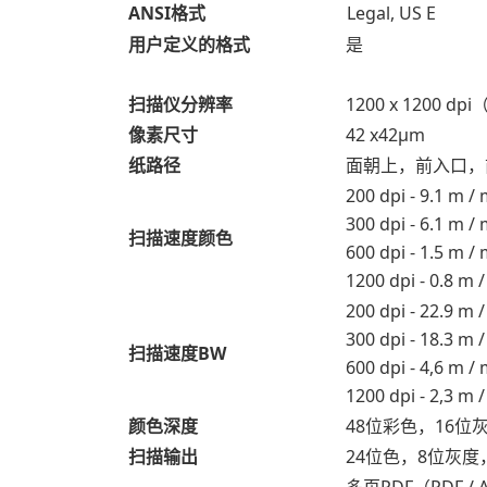
ANSI格式
Legal, US E
用户定义的格式
是
扫描仪分辨率
1200 x 1200 dp
像素尺寸
42 x42μm
纸路径
面朝上，前入口，
200 dpi - 9.1 m /
300 dpi - 6.1 m /
扫描速度颜色
600 dpi - 1.5 m /
1200 dpi - 0.8 
200 dpi - 22.9 m
300 dpi - 18.3 m
扫描速度BW
600 dpi - 4,6 m /
1200 dpi - 2,3 
颜色深度
48位彩色，16位
扫描输出
24位色，8位灰
多页PDF（PDF / 