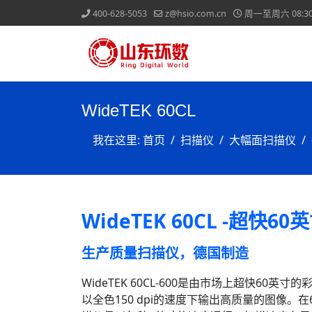
400-628-5053
z@hsio.com.cn
周一至周六 08:30-
WideTEK 60CL
我在这里:
首页
扫描仪
大幅面扫描仪
WideTEK 60CL -超快6
生产质量扫描仪，德国制造
WideTEK 60CL-600是由市场上超快60英寸
以全色150 dpi的速度下输出高质量的图像。在60