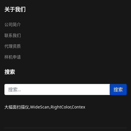
关于我们
公司简介
联系我们
代理资质
样机申请
搜索
站
搜索
内
搜
索
大幅面扫描仪,WideScan,RightColor,Contex